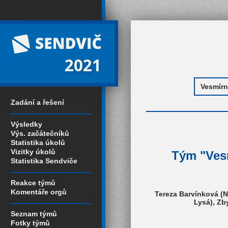
2021
Zadání a řešení
Výsledky
Výs. začátečníků
Statistika úkolů
Vizitky úkolů
Tým "Vesm
Statistika Sendviče
Reakce týmů
Komentáře orgů
Tereza Barvínková (N
Lysá), Zb
Seznam týmů
Fotky týmů