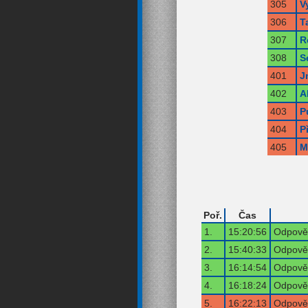
305
V
306
T
307
R
308
S
401
J
402
A
403
P
404
P
405
M
Poř.
Čas
1.
15:20:56
Odpověď
2.
15:40:33
Odpověď
3.
16:14:54
Odpověď
4.
16:18:24
Odpověď
5.
16:22:13
Odpověď