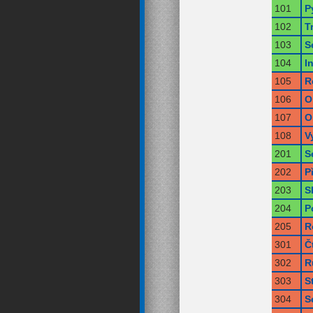
101
P
102
T
103
S
104
I
105
R
106
O
107
O
108
V
201
S
202
P
203
S
204
P
205
R
301
Č
302
R
303
S
304
S