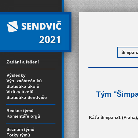
2021
Zadání a řešení
Výsledky
Výs. začátečníků
Statistika úkolů
Vizitky úkolů
Tým "Šimpan
Statistika Sendviče
Reakce týmů
Komentáře orgů
Káťa Šimpanz1 (Praha),
Seznam týmů
Fotky týmů