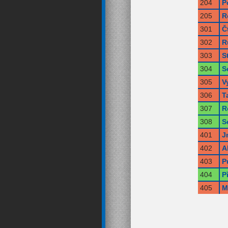
204
P
205
R
301
Č
302
R
303
S
304
S
305
V
306
T
307
R
308
S
401
J
402
A
403
P
404
P
405
M