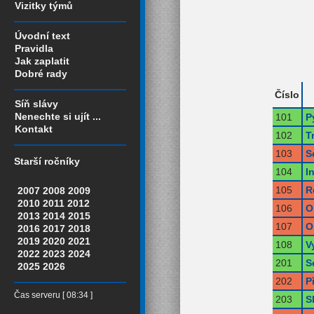
Vizitky týmů
Úvodní text
Pravidla
Jak zaplatit
Dobré rady
Číslo
Síň slávy
Nenechte si ujít ...
101
P
Kontakt
102
T
103
S
Starší ročníky
104
I
105
R
2007
2008
2009
2010
2011
2012
106
O
2013
2014
2015
107
O
2016
2017
2018
2019
2020
2021
108
V
2022
2023
2024
201
S
2025
2026
202
P
Čas serveru [ 08:34 ]
203
S