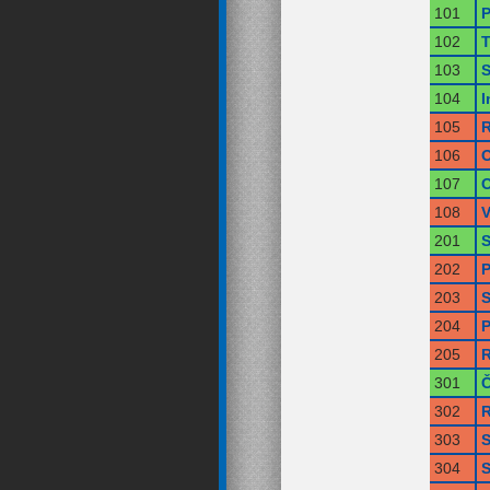
101
P
102
T
103
S
104
I
105
R
106
O
107
O
108
V
201
S
202
P
203
S
204
P
205
R
301
Č
302
R
303
S
304
S