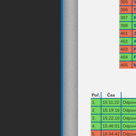
305
V
306
T
307
R
308
S
401
402
A
403
P
404
P
405
M
Poř.
Čas
1.
15:11:22
Odpově
2.
15:19:16
Odpově
3.
15:22:10
Odpově
4.
15:46:01
Odpově
5.
16:04:42
Odpově