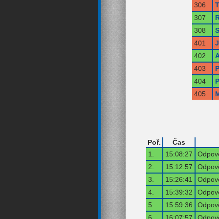
306
T
307
R
308
S
401
402
A
403
P
404
P
405
M
Poř.
Čas
1.
15:08:27
Odpově
2.
15:12:57
Odpově
3.
15:26:41
Odpově
4.
15:39:32
Odpově
5.
15:59:36
Odpově
6.
16:07:57
Odpově