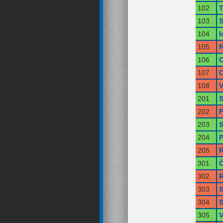
102
T
103
S
104
I
105
R
106
O
107
O
108
V
201
S
202
P
203
S
204
P
205
R
301
Č
302
R
303
S
304
S
305
V