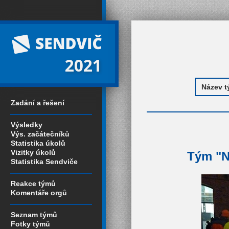
2021
Zadání a řešení
Výsledky
Výs. začátečníků
Statistika úkolů
Vizitky úkolů
Tým "Ná
Statistika Sendviče
Reakce týmů
Komentáře orgů
Seznam týmů
Fotky týmů