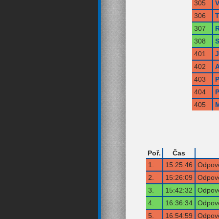
305
V
306
T
307
R
308
S
401
402
A
403
P
404
P
405
M
Poř.
Čas
1.
15:25:46
Odpově
2.
15:26:09
Odpově
3.
15:42:32
Odpově
4.
16:36:34
Odpově
5.
16:54:59
Odpově