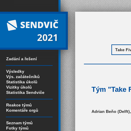
2021
Zadání a řešení
Výsledky
Výs. začátečníků
Statistika úkolů
Vizitky úkolů
Tým "Take F
Statistika Sendviče
Reakce týmů
Komentáře orgů
Adrian Beňo (Delft)
Seznam týmů
Fotky týmů