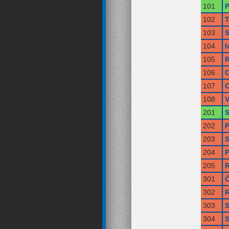
101
P
102
T
103
S
104
I
105
R
106
O
107
O
108
V
201
S
202
P
203
S
204
P
205
R
301
Č
302
R
303
S
304
S