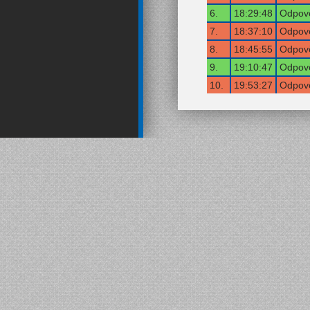
6.
18:29:48
Odpově
7.
18:37:10
Odpově
8.
18:45:55
Odpově
9.
19:10:47
Odpově
10.
19:53:27
Odpově