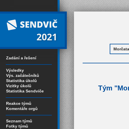
2021
Zadání a řešení
Výsledky
Výs. začátečníků
Statistika úkolů
Vizitky úkolů
Tým "Morč
Statistika Sendviče
Reakce týmů
Komentáře orgů
Seznam týmů
Fotky týmů