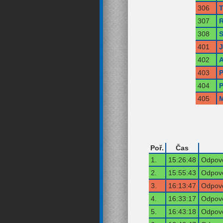
306
T
307
R
308
S
401
402
A
403
P
404
P
405
M
Poř.
Čas
1.
15:26:48
Odpově
2.
15:55:43
Odpově
3.
16:13:47
Odpově
4.
16:33:17
Odpově
5.
16:43:18
Odpově