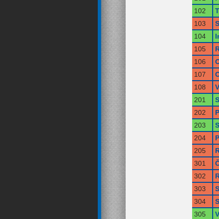
102
T
103
S
104
I
105
R
106
O
107
O
108
V
201
S
202
P
203
S
204
P
205
R
301
Č
302
R
303
S
304
S
305
V