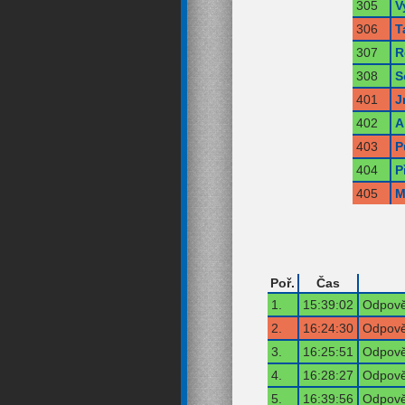
305
V
306
T
307
R
308
S
401
J
402
A
403
P
404
P
405
M
Poř.
Čas
1.
15:39:02
Odpově
2.
16:24:30
Odpově
3.
16:25:51
Odpově
4.
16:28:27
Odpově
5.
16:39:56
Odpově