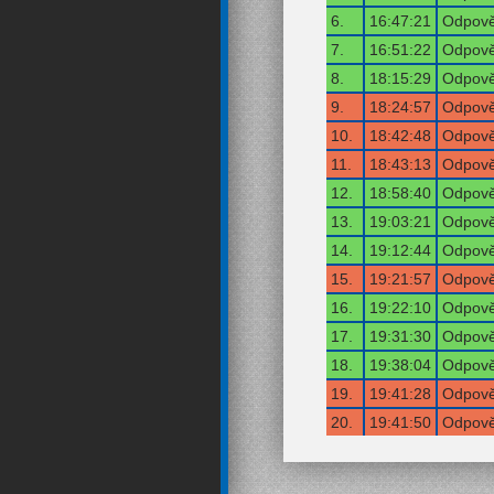
6.
16:47:21
Odpově
7.
16:51:22
Odpově
8.
18:15:29
Odpově
9.
18:24:57
Odpově
10.
18:42:48
Odpově
11.
18:43:13
Odpově
12.
18:58:40
Odpově
13.
19:03:21
Odpově
14.
19:12:44
Odpově
15.
19:21:57
Odpově
16.
19:22:10
Odpově
17.
19:31:30
Odpově
18.
19:38:04
Odpově
19.
19:41:28
Odpově
20.
19:41:50
Odpově