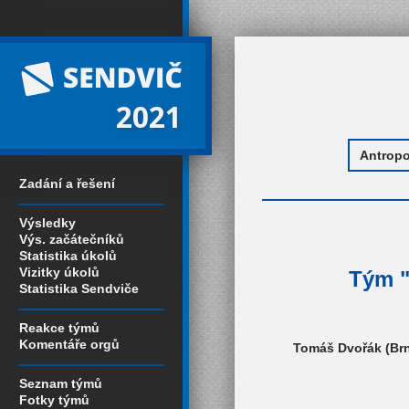
2021
Zadání a řešení
Výsledky
Výs. začátečníků
Statistika úkolů
Vizitky úkolů
Tým "
Statistika Sendviče
Reakce týmů
Komentáře orgů
Tomáš Dvořák (Brn
Seznam týmů
Fotky týmů