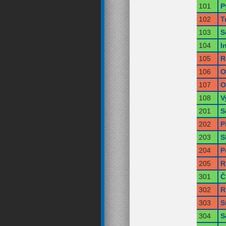
101
P
102
T
103
S
104
I
105
R
106
O
107
O
108
V
201
S
202
P
203
S
204
P
205
R
301
Č
302
R
303
S
304
S