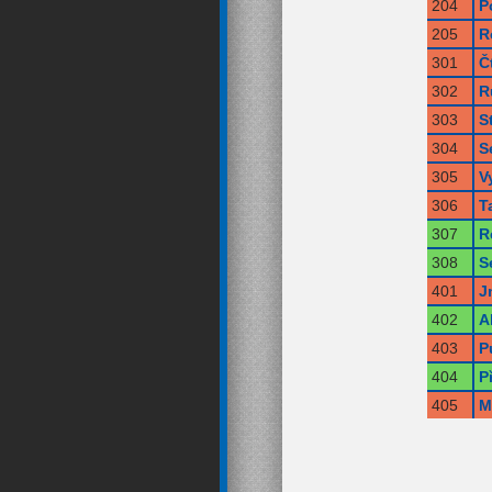
204
P
205
R
301
Č
302
R
303
S
304
S
305
V
306
T
307
R
308
S
401
J
402
A
403
P
404
P
405
M