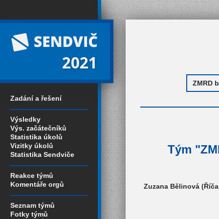
2021
Zadání a řešení
Výsledky
Výs. začátečníků
Statistika úkolů
Vizitky úkolů
Tým "ZMR
Statistika Sendviče
Reakce týmů
Komentáře orgů
Zuzana Bělinová (Říča
Seznam týmů
Fotky týmů