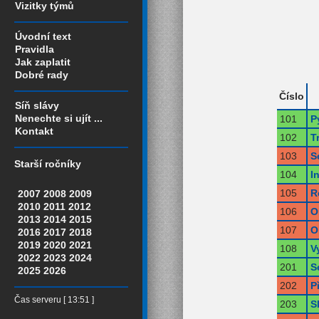
Vizitky týmů
Úvodní text
Pravidla
Jak zaplatit
Dobré rady
Číslo
Síň slávy
Nenechte si ujít ...
101
P
Kontakt
102
T
103
S
Starší ročníky
104
I
105
R
2007
2008
2009
2010
2011
2012
106
O
2013
2014
2015
107
O
2016
2017
2018
2019
2020
2021
108
V
2022
2023
2024
201
S
2025
2026
202
P
Čas serveru [ 13:51 ]
203
S