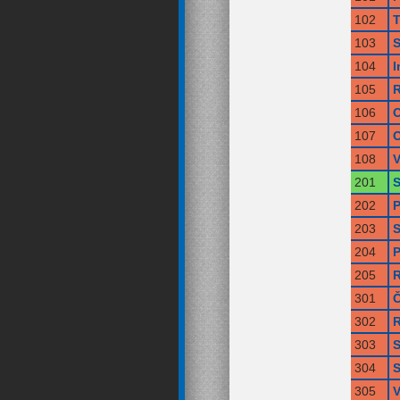
102
T
103
S
104
I
105
R
106
O
107
O
108
V
201
S
202
P
203
S
204
P
205
R
301
Č
302
R
303
S
304
S
305
V