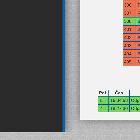
306
T
307
R
308
S
401
402
A
403
P
404
P
405
M
Poř.
Čas
1.
16:34:58
Odpo
2.
18:27:30
Odpo