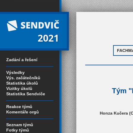
2021
Zadání a řešení
Výsledky
Výs. začátečníků
Statistika úkolů
Vizitky úkolů
Tým "
Statistika Sendviče
Reakce týmů
Komentáře orgů
Honza Kučera (O
Seznam týmů
Fotky týmů