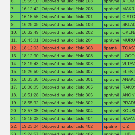
6.
15:55:10
Odpověď na úkol číslo 103
správně
ATOM
7.
16:12:42
Odpověď na úkol číslo 203
správně
MAKR
8.
16:15:55
Odpověď na úkol číslo 201
správně
CIST
9.
16:28:08
Odpověď na úkol číslo 108
správně
SKLA
10.
16:32:49
Odpověď na úkol číslo 202
správně
OKEN
11.
16:43:01
Odpověď na úkol číslo 204
správně
MURU
12.
18:12:03
Odpověď na úkol číslo 308
špatně
TOAS
13.
18:12:30
Odpověď na úkol číslo 308
správně
LOGO
14.
18:19:43
Odpověď na úkol číslo 303
správně
VLTAV
15.
18:26:50
Odpověď na úkol číslo 307
správně
ELEK
16.
18:33:38
Odpověď na úkol číslo 301
správně
ANAK
17.
18:38:05
Odpověď na úkol číslo 305
správně
RAKO
18.
18:51:28
Odpověď na úkol číslo 306
správně
ANON
19.
18:55:32
Odpověď na úkol číslo 302
správně
PRAD
20.
18:57:05
Odpověď na úkol číslo 304
správně
KOUS
21.
19:15:09
Odpověď na úkol číslo 404
správně
SAVA
22.
19:23:04
Odpověď na úkol číslo 402
špatně
CIZ
23.
19:24:57
Odpověď na úkol číslo 402
správně
LUB