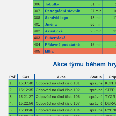
306
Tabulky
51 min
307
Retrográdní slovník
27 min
1
308
Sendvič logo
13 min
1
401
Jména
56 min
402
Akustická
25 min
1
403
Puberťácká
404
Přídavné podstatné
15 min
405
Mlha
Akce týmu během hr
Poř.
Čas
Akce
Status
Odp
1.
15:07:40
Odpověď na úkol číslo 101
správně
KONT
2.
15:12:35
Odpověď na úkol číslo 102
správně
STEP
3.
15:21:27
Odpověď na úkol číslo 106
správně
TYGR
4.
15:22:56
Odpověď na úkol číslo 107
správně
DURA
5.
15:38:46
Odpověď na úkol číslo 104
správně
RYBN