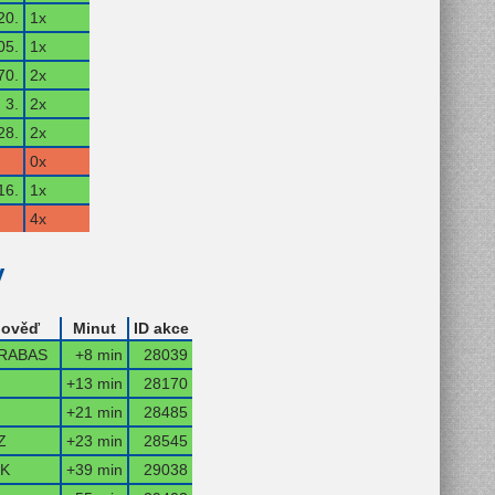
20.
1x
05.
1x
70.
2x
3.
2x
28.
2x
0x
16.
1x
4x
y
ověď
Minut
ID akce
RABAS
+8 min
28039
+13 min
28170
+21 min
28485
Z
+23 min
28545
IK
+39 min
29038