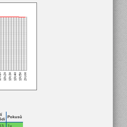
í
Pokusů
ědi
13.
1x