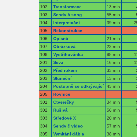
102
Transformace
13 min
103
Sendvič song
55 min
104
Interpretační
39 min
2
105
Rekonstrukce
106
Opisná
21 min
107
Obrázková
23 min
108
Vystřihovánka
88 min
1
201
Seva
16 min
1
202
Před rokem
33 min
203
Sluneční
13 min
204
Postupně se odkrývající
43 min
205
Rovnice
301
Čtverečky
34 min
302
Rušivá
56 min
303
Středové X
20 min
304
Sendvič video
57 min
305
Vymítání ďábla
38 min