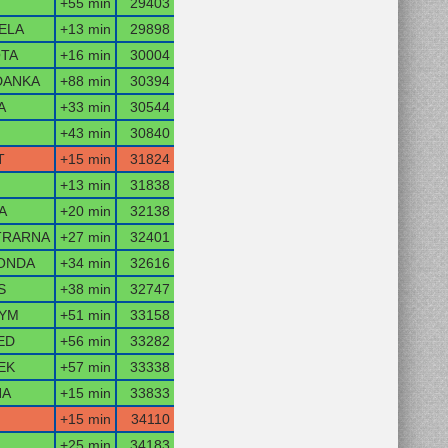
+55 min
29403
ELA
+13 min
29898
OTA
+16 min
30004
DANKA
+88 min
30394
A
+33 min
30544
+43 min
30840
T
+15 min
31824
+13 min
31838
A
+20 min
32138
TRARNA
+27 min
32401
ONDA
+34 min
32616
S
+38 min
32747
YM
+51 min
33158
ED
+56 min
33282
EK
+57 min
33338
NA
+15 min
33833
+15 min
34110
+25 min
34183