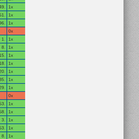
49.
1x
51.
1x
96.
1x
0x
1.
1x
8.
1x
15.
1x
18.
1x
20.
1x
35.
1x
29.
1x
0x
53.
1x
58.
1x
3.
1x
53.
1x
8.
1x