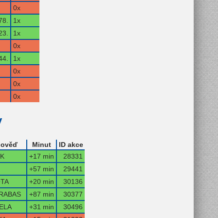
0x
78.
1x
23.
1x
0x
44.
1x
0x
0x
0x
y
ověď
Minut
ID akce
IK
+17 min
28331
+57 min
29441
OTA
+20 min
30136
RABAS
+87 min
30377
ELA
+31 min
30496