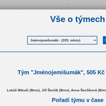
Vše o týmech
Tým "Jménojemišumák", 505 Kč (
Lukáš Mikulů (Brno), Jiří Ševčík (Brno), Anna Ševčíková (Brn
Pořadí týmu v čase