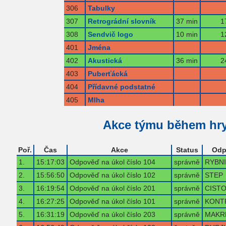
306
Tabulky
307
Retrográdní slovník
37 min
1
308
Sendvič logo
10 min
1
401
Jména
402
Akustická
36 min
2
403
Puberťácká
404
Přídavné podstatné
405
Mlha
Akce týmu během hr
Poř.
Čas
Akce
Status
Odp
1.
15:17:03
Odpověď na úkol číslo 104
správně
RYBN
2.
15:56:50
Odpověď na úkol číslo 102
správně
STEP
3.
16:19:54
Odpověď na úkol číslo 201
správně
CIST
4.
16:27:25
Odpověď na úkol číslo 101
správně
KONT
5.
16:31:19
Odpověď na úkol číslo 203
správně
MAKR