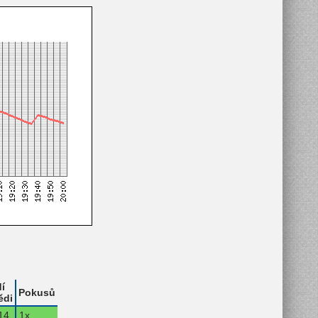
í
Pokusů
ědi
14.
1x