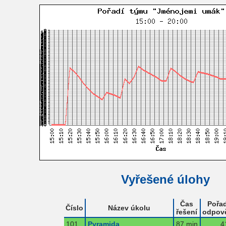
Vyřešené úlohy
Čas
Pořad
Číslo
Název úkolu
řešení
odpov
101
Pyramida
87 min
4