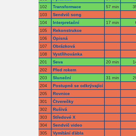
102
Transformace
57 min
3
103
Sendvič song
104
Interpretační
17 min
105
Rekonstrukce
106
Opisná
107
Obrázková
108
Vystřihovánka
201
Seva
20 min
1
202
Před rokem
203
Sluneční
31 min
2
204
Postupně se odkrývající
205
Rovnice
301
Čtverečky
302
Rušivá
303
Středové X
304
Sendvič video
305
Vymítání ďábla