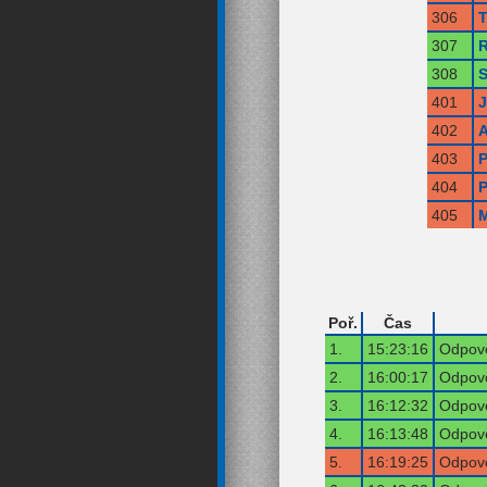
306
T
307
R
308
S
401
402
A
403
P
404
P
405
M
Poř.
Čas
1.
15:23:16
Odpově
2.
16:00:17
Odpově
3.
16:12:32
Odpově
4.
16:13:48
Odpově
5.
16:19:25
Odpově