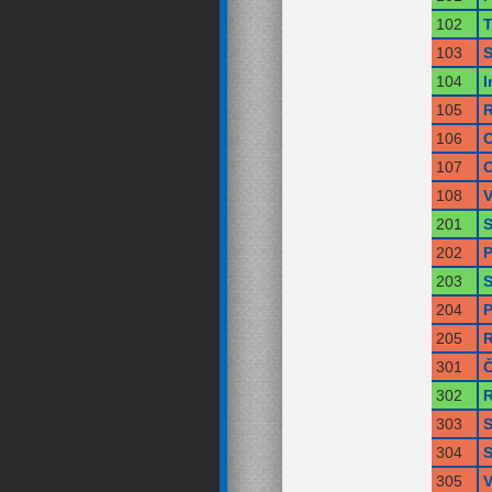
102
T
103
S
104
I
105
R
106
O
107
O
108
V
201
S
202
P
203
S
204
P
205
R
301
Č
302
R
303
S
304
S
305
V