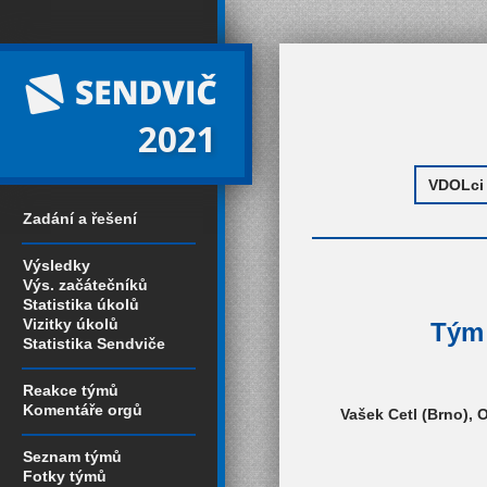
2021
Zadání a řešení
Výsledky
Výs. začátečníků
Statistika úkolů
Vizitky úkolů
Tým 
Statistika Sendviče
Reakce týmů
Komentáře orgů
Vašek Cetl (Brno), 
Seznam týmů
Fotky týmů