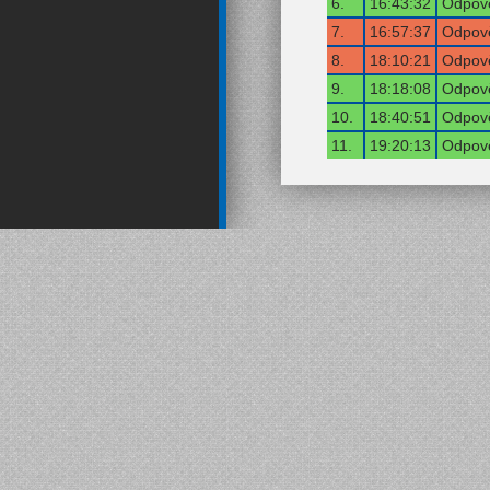
6.
16:43:32
Odpově
7.
16:57:37
Odpově
8.
18:10:21
Odpově
9.
18:18:08
Odpově
10.
18:40:51
Odpově
11.
19:20:13
Odpově