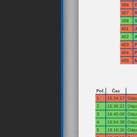
306
T
307
R
308
S
401
402
A
403
P
404
P
405
M
Poř.
Čas
1.
15:24:17
Odpo
2.
15:36:22
Odpo
3.
16:45:09
Odpo
4.
16:54:38
Odpo
5.
18:16:26
Odpo