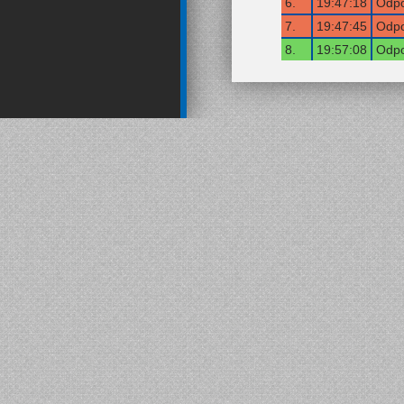
6.
19:47:18
Odpo
7.
19:47:45
Odpo
8.
19:57:08
Odpo