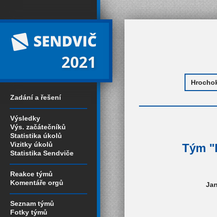
2021
Zadání a řešení
Výsledky
Výs. začátečníků
Statistika úkolů
Vizitky úkolů
Tým "H
Statistika Sendviče
Reakce týmů
Komentáře orgů
Jan
Seznam týmů
Fotky týmů