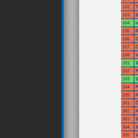
102
T
103
S
104
I
105
R
106
O
107
O
108
V
201
S
202
P
203
S
204
P
205
R
301
Č
302
R
303
S
304
S
305
V