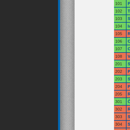
101
P
102
T
103
S
104
I
105
R
106
O
107
O
108
V
201
S
202
P
203
S
204
P
205
R
301
Č
302
R
303
S
304
S