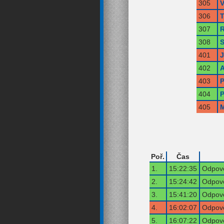
305
V
306
T
307
R
308
S
401
402
A
403
P
404
P
405
M
Poř.
Čas
1.
15:22:35
Odpově
2.
15:24:42
Odpově
3.
15:41:20
Odpově
4.
16:02:07
Odpově
5.
16:07:22
Odpově