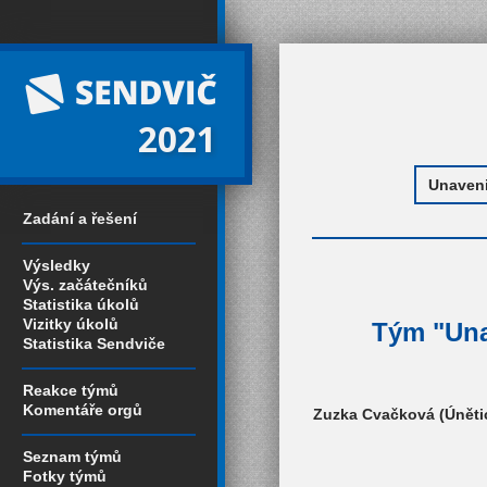
2021
Zadání a řešení
Výsledky
Výs. začátečníků
Statistika úkolů
Vizitky úkolů
Tým "Una
Statistika Sendviče
Reakce týmů
Komentáře orgů
Zuzka Cvačková (Únětic
Seznam týmů
Fotky týmů