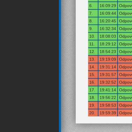
6.
16:09:29
Odpově
7.
16:09:44
Odpově
8.
16:20:45
Odpově
9.
16:32:34
Odpově
10.
18:08:03
Odpově
11.
18:29:12
Odpově
12.
18:54:23
Odpově
13.
19:19:09
Odpově
14.
19:31:14
Odpově
15.
19:31:57
Odpově
16.
19:32:52
Odpově
17.
19:41:14
Odpově
18.
19:56:22
Odpově
19.
19:58:53
Odpově
20.
19:59:39
Odpově