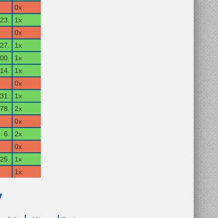
0x
23.
1x
0x
27.
1x
00.
1x
14.
1x
0x
31.
1x
78.
2x
0x
6.
2x
0x
25.
1x
1x
y