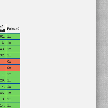
dí
Pokusů
ědi
61.
1x
6.
1x
43.
1x
32.
1x
0x
0x
1.
1x
29.
1x
4.
1x
45.
1x
3.
1x
14.
1x