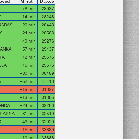
ověď
Minut
ID akce
+8 min
28037
Z
+14 min
28243
RABAS
+20 min
28448
K
+24 min
28583
+49 min
29276
DANKA
+57 min
29437
TA
+2 min
29575
ELA
+5 min
29676
+30 min
30459
A
+52 min
31118
T
+15 min
31827
+13 min
31856
ONDA
+24 min
32286
TRARNA
+31 min
32510
S
+43 min
32920
+15 min
33680
+10 min
33688