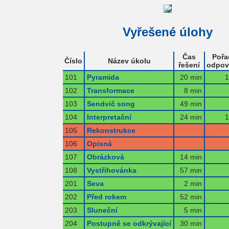
Vyřešené úlohy
Čas
Pořa
Číslo
Název úkolu
řešení
odpov
101
Pyramida
20 min
1
102
Transformace
8 min
103
Sendvič song
49 min
104
Interpretační
24 min
1
105
Rekonstrukce
106
Opisná
107
Obrázková
14 min
108
Vystřihovánka
57 min
201
Seva
2 min
202
Před rokem
52 min
203
Sluneční
5 min
204
Postupně se odkrývající
30 min