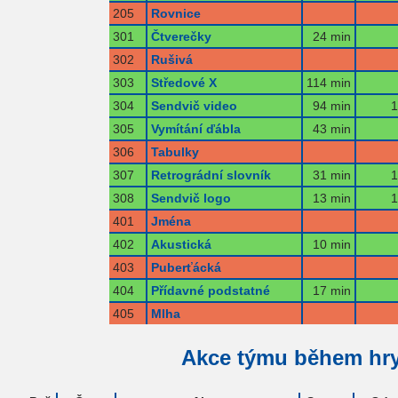
205
Rovnice
301
Čtverečky
24 min
302
Rušivá
303
Středové X
114 min
304
Sendvič video
94 min
1
305
Vymítání ďábla
43 min
306
Tabulky
307
Retrográdní slovník
31 min
1
308
Sendvič logo
13 min
1
401
Jména
402
Akustická
10 min
403
Puberťácká
404
Přídavné podstatné
17 min
405
Mlha
Akce týmu během hr