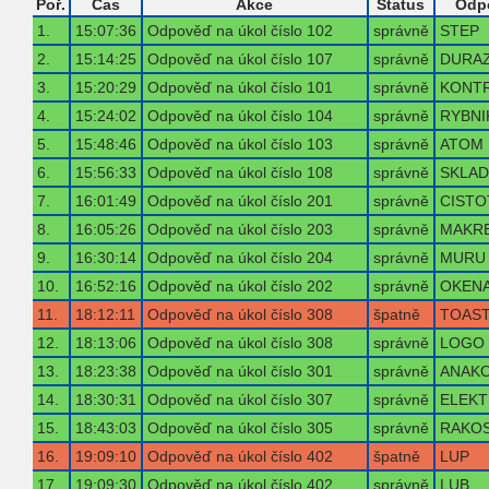
Poř.
Čas
Akce
Status
Odp
1.
15:07:36
Odpověď na úkol číslo 102
správně
STEP
2.
15:14:25
Odpověď na úkol číslo 107
správně
DURA
3.
15:20:29
Odpověď na úkol číslo 101
správně
KONT
4.
15:24:02
Odpověď na úkol číslo 104
správně
RYBNI
5.
15:48:46
Odpověď na úkol číslo 103
správně
ATOM
6.
15:56:33
Odpověď na úkol číslo 108
správně
SKLA
7.
16:01:49
Odpověď na úkol číslo 201
správně
CISTO
8.
16:05:26
Odpověď na úkol číslo 203
správně
MAKR
9.
16:30:14
Odpověď na úkol číslo 204
správně
MURU
10.
16:52:16
Odpověď na úkol číslo 202
správně
OKEN
11.
18:12:11
Odpověď na úkol číslo 308
špatně
TOAS
12.
18:13:06
Odpověď na úkol číslo 308
správně
LOGO
13.
18:23:38
Odpověď na úkol číslo 301
správně
ANAK
14.
18:30:31
Odpověď na úkol číslo 307
správně
ELEK
15.
18:43:03
Odpověď na úkol číslo 305
správně
RAKO
16.
19:09:10
Odpověď na úkol číslo 402
špatně
LUP
17.
19:09:30
Odpověď na úkol číslo 402
správně
LUB