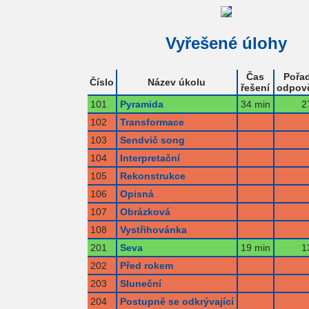
Vyřešené úlohy
Čas
Pořad
Číslo
Název úkolu
řešení
odpov
101
Pyramida
34 min
2
102
Transformace
103
Sendvič song
104
Interpretační
105
Rekonstrukce
106
Opisná
107
Obrázková
108
Vystřihovánka
201
Seva
19 min
1
202
Před rokem
203
Sluneční
204
Postupně se odkrývající