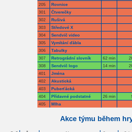
205
Rovnice
301
Čtverečky
302
Rušivá
303
Středové X
304
Sendvič video
305
Vymítání ďábla
306
Tabulky
307
Retrográdní slovník
62 min
2
308
Sendvič logo
14 min
2
401
Jména
402
Akustická
403
Puberťácká
404
Přídavné podstatné
26 min
405
Mlha
Akce týmu během hr