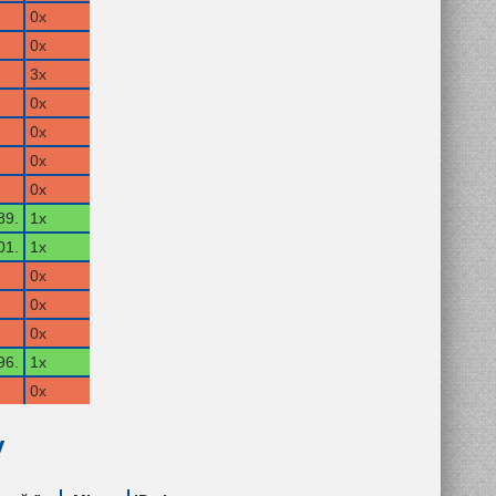
0x
0x
3x
0x
0x
0x
0x
89.
1x
01.
1x
0x
0x
0x
96.
1x
0x
y