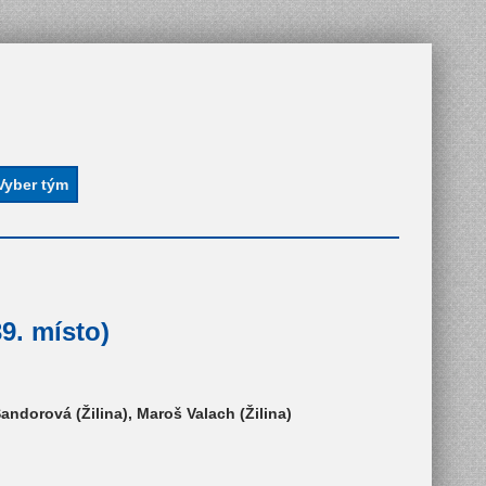
9. místo)
 Šandorová (Žilina), Maroš Valach (Žilina)