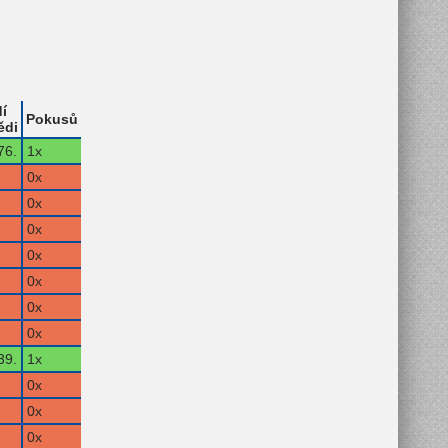
í
Pokusů
ědi
76.
1x
0x
0x
0x
0x
0x
0x
0x
39.
1x
0x
0x
0x