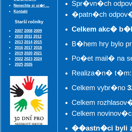
Spr�vn�ch odpo
Nenechte si uj�t ...
Kontakt
�patn�ch odpov
Starší ročníky
Celkem akc� b�h
2007
2008
2009
2010
2011
2012
B�hem hry bylo p
2013
2014
2015
2016
2017
2018
2019
2020
2021
Po�et mail� na s
2022
2023
2024
2025
2026
Realiza�n� t�m: 4
Celkem vybr�no
3
Celkem rozhlasov
Celkem novinov�
��astn�ci byli