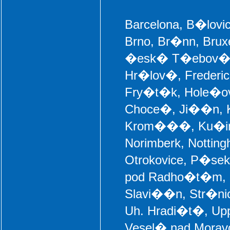
Barcelona, B�lovice
Brno, Br�nn, Brux
�esk� T�ebov�, 
Hr�lov�, Frederi
Fry�t�k, Hole�ov,
Choce�, Ji��n, Kla
Krom���, Ku�im, 
Norimberk, Nottin
Otrokovice, P�sek
pod Radho�t�m, R
Slavi��n, Str�nic
Uh. Hradi�t�, Up
Vesel� nad Moravo