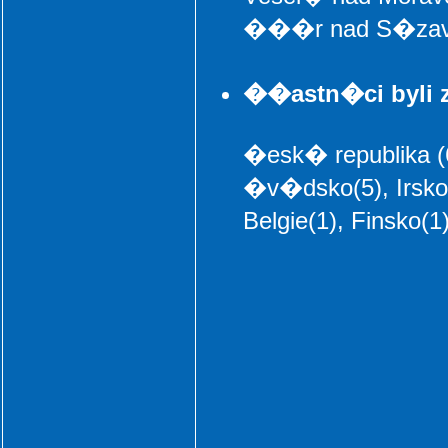
���r nad S�zav
��astn�ci byli 
�esk� republika (
�v�dsko(5), Irsko
Belgie(1), Finsko(