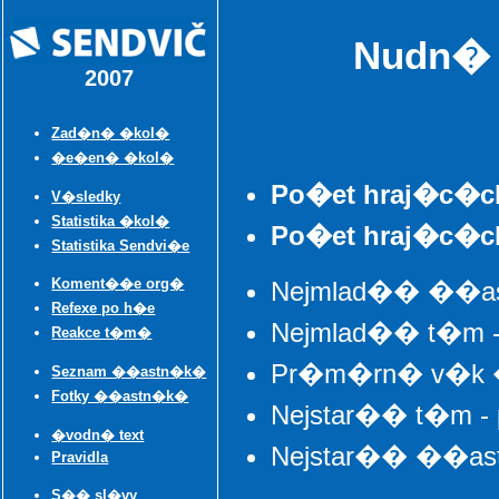
Nudn� s
2007
Zad�n� �kol�
�e�en� �kol�
Po�et hraj�c�c
V�sledky
Statistika �kol�
Po�et hraj�c�ch
Statistika Sendvi�e
Koment��e org�
Nejmlad�� ��as
Refexe po h�e
Nejmlad�� t�m - 
Reakce t�m�
Pr�m�rn� v�k �
Seznam ��astn�k�
Fotky ��astn�k�
Nejstar�� t�m - 
�vodn� text
Nejstar�� ��astn
Pravidla
S�� sl�vy