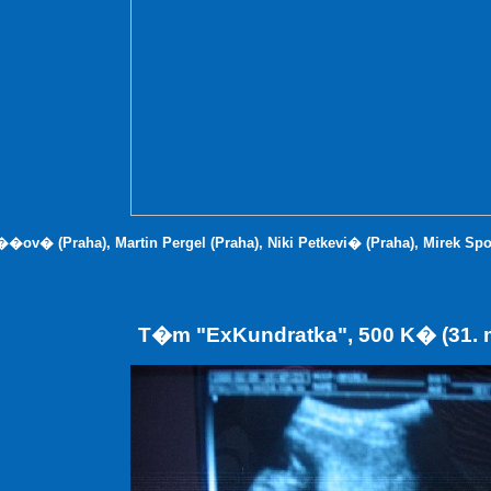
��ov� (Praha), Martin Pergel (Praha), Niki Petkevi� (Praha), Mirek Sp
T�m "ExKundratka", 500 K� (31.