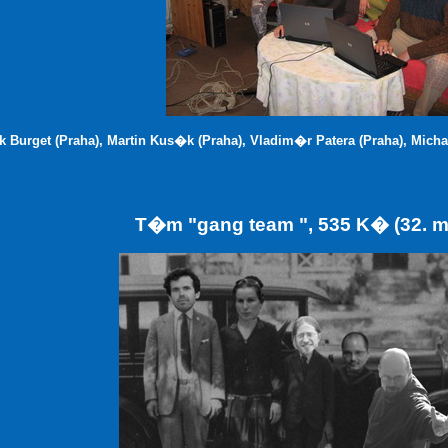
 Burget (Praha), Martin Kus�k (Praha), Vladim�r Patera (Praha), Michal
T�m "gang team ", 535 K� (32. 