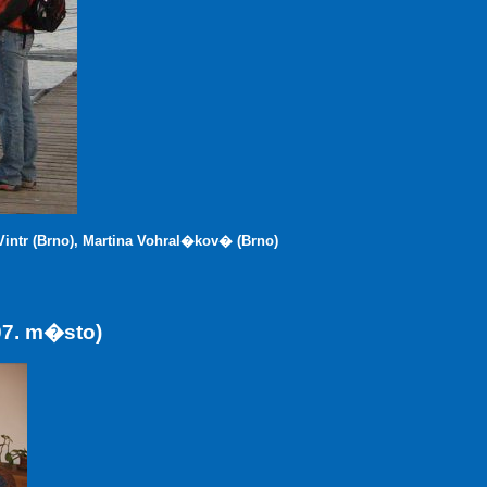
intr (Brno), Martina Vohral�kov� (Brno)
7. m�sto)