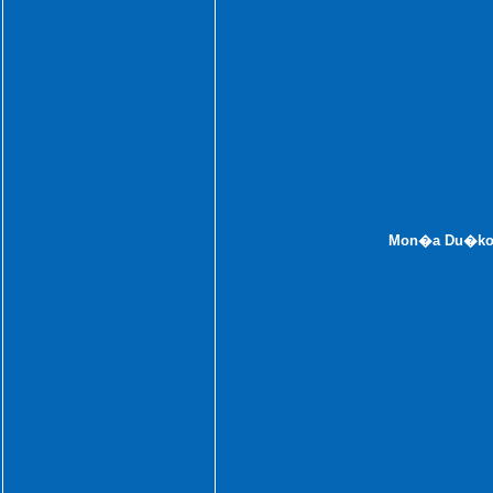
Mon�a Du�kov�