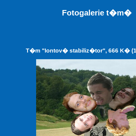
Fotogalerie t�m�
T�m "Iontov� stabiliz�tor", 666 K� (