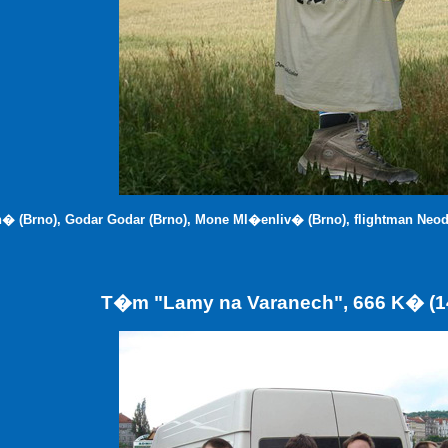
 (Brno), Godar Godar (Brno), Mone Ml�enliv� (Brno), flightman Neod
T�m "Lamy na Varanech", 666 K� (1