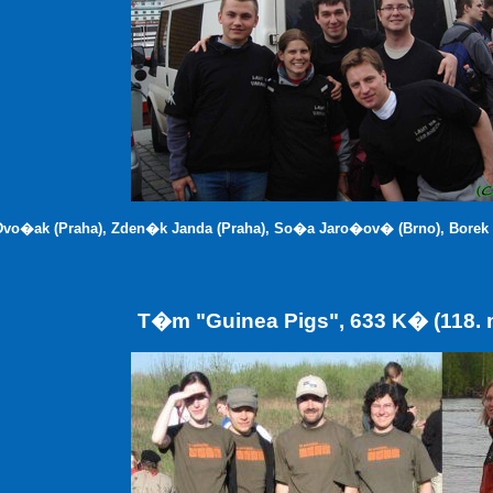
 Dvo�ak (Praha), Zden�k Janda (Praha), So�a Jaro�ov� (Brno), Borek 
T�m "Guinea Pigs", 633 K� (118.