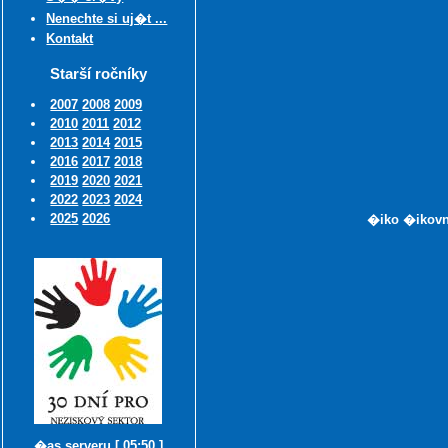
Nenechte si uj�t ...
Kontakt
Starší ročníky
2007
2008
2009
2010
2011
2012
2013
2014
2015
2016
2017
2018
2019
2020
2021
2022
2023
2024
2025
2026
�iko �ikovn�
�as serveru [ 05:50 ]