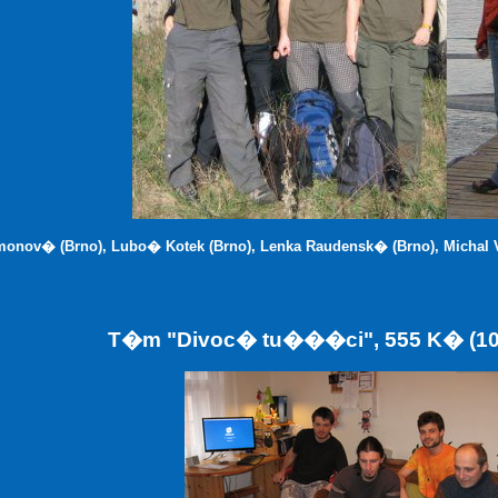
monov� (Brno), Lubo� Kotek (Brno), Lenka Raudensk� (Brno), Michal V
T�m "Divoc� tu���ci", 555 K� (10