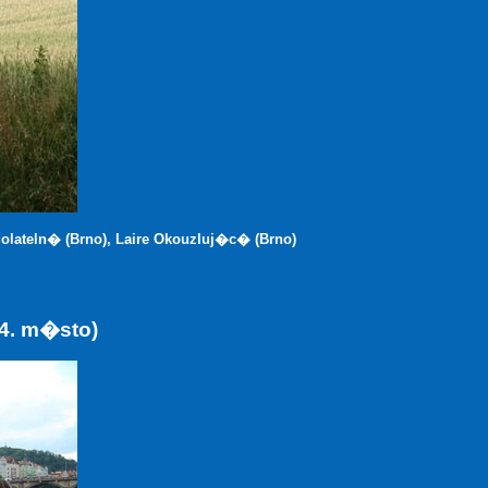
olateln� (Brno), Laire Okouzluj�c� (Brno)
4. m�sto)