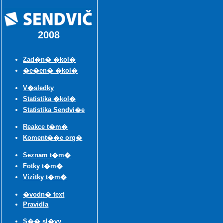
2008
Zad�n� �kol�
�e�en� �kol�
V�sledky
Statistika �kol�
Statistika Sendvi�e
Reakce t�m�
Koment��e org�
Seznam t�m�
Fotky t�m�
Vizitky t�m�
�vodn� text
Pravidla
S�� sl�vy