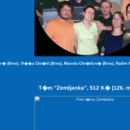
 (Brno), Vl��a Chv�til (Brno), Marcela Chv�tilov� (Brno), Radim 
T�m "Zemljanka", 512 K� (126. 