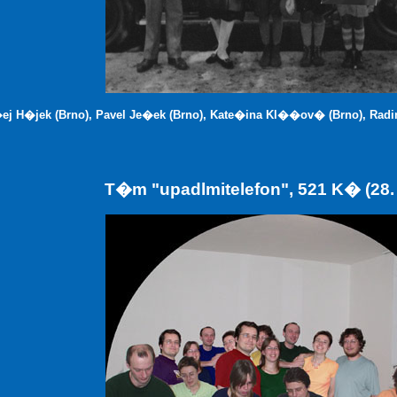
j H�jek (Brno), Pavel Je�ek (Brno), Kate�ina Kl��ov� (Brno), Radim
T�m "upadlmitelefon", 521 K� (28