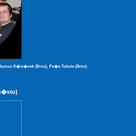
Rumun K�iv�nek (Brno), Pe�a Tobola (Brno)
m�sto)