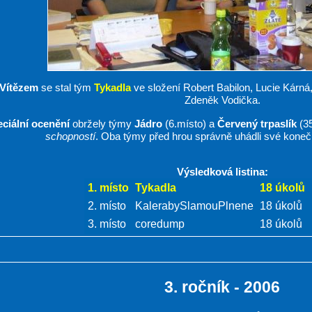
Vítězem
se stal tým
Tykadla
ve složení Robert Babilon, Lucie Kárná
Zdeněk Vodička.
ciální ocenění
obržely týmy
Jádro
(6.místo) a
Červený trpaslík
(35
schopností
. Oba týmy před hrou správně uhádli své koneč
Výsledková listina:
1. místo
Tykadla
18 úkolů
2. místo
KalerabySlamouPlnene
18 úkolů
3. místo
coredump
18 úkolů
3. ročník - 2006