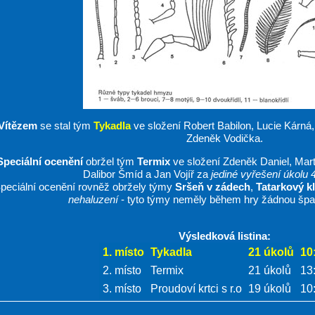
Vítězem
se stal tým
Tykadla
ve složení Robert Babilon, Lucie Kárná
Zdeněk Vodička.
Speciální ocenění
obržel tým
Termix
ve složení Zdeněk Daniel, Mart
Dalibor Šmíd a Jan Vojíř za
jediné vyřešení úkolu
peciální ocenění rovněž obržely týmy
Sršeň v zádech
,
Tatarkový k
nehaluzení
- tyto týmy neměly během hry žádnou špa
Výsledková listina:
1. místo
Tykadla
21 úkolů
10
2. místo
Termix
21 úkolů
13
3. místo
Proudoví krtci s r.o
19 úkolů
10