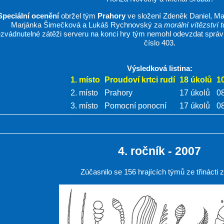
Speciální ocenění
obržel tým
Prahory
ve složení Zdeněk Daniel, Ma
Marjánka Šimečková a Lukáš Rychnovský za
morální vítězství 
zvádnutelné zátěži serveru na konci hry tým nemohl odevzdat správ
číslo 403.
Výsledková listina:
1. místo
Proudoví krtci rudí
18 úkolů
1
2. místo
Prahory
17 úkolů
0
3. místo
Pomocní ponocní
17 úkolů
0
4. ročník - 2007
Zúčasnilo se 156 hrajících týmů ze třinácti 