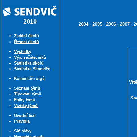
2010
-
-
-
-
2004
2005
2006
2007
2
Zadání úkolů
Řešení úkolů
Výsledky
Výs. začátečníků
Statistika úkolů
Statistika Sendviče
Komentáře orgů
Vít
Seznam týmů
Tipování týmů
Spe
Fotky týmů
Vizitky týmů
Úvodní text
Pravidla
Síň slávy
Nenechte si ujít ...