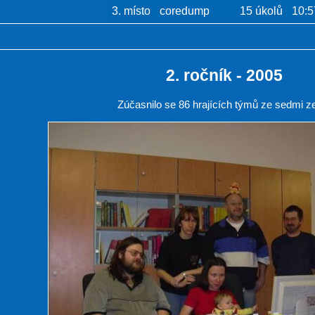
3. místo
coredump
15 úkolů
10:5
2. ročník - 2005
Zúčasnilo se 86 hrajících týmů ze sedmi z