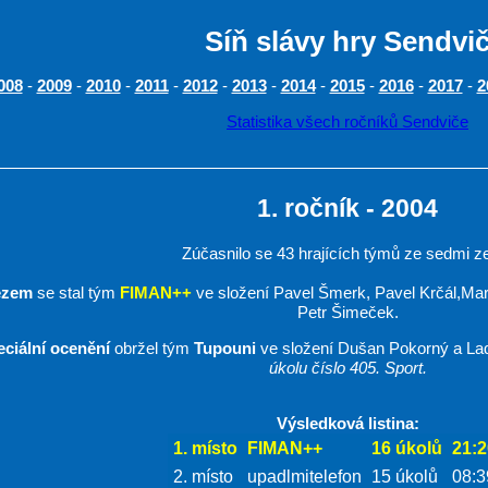
Síň slávy hry Sendvi
-
-
-
-
-
-
-
-
-
-
008
2009
2010
2011
2012
2013
2014
2015
2016
2017
2
Statistika všech ročníků Sendviče
1. ročník - 2004
Zúčasnilo se 43 hrajících týmů ze sedmi z
ězem
se stal tým
FIMAN++
ve složení Pavel Šmerk, Pavel Krčál,Mar
Petr Šimeček.
ciální ocenění
obržel tým
Tupouni
ve složení Dušan Pokorný a La
úkolu číslo 405. Sport.
Výsledková listina:
1. místo
FIMAN++
16 úkolů
21:2
2. místo
upadlmitelefon
15 úkolů
08:3