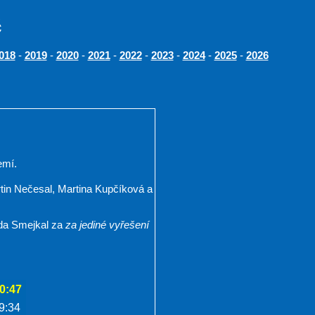
č
-
-
-
-
-
-
-
-
018
2019
2020
2021
2022
2023
2024
2025
2026
emí.
tin Nečesal, Martina Kupčíková a
da Smejkal za
za jediné vyřešení
0:47
9:34