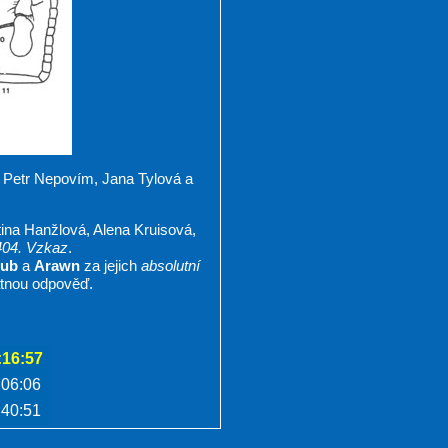
, Petr Nepovím, Jana Tylová a
ina Hanžlová, Alena Kruisová,
 404. Vzkaz
.
lub
a
Arawn
za jejich
absolutní
tnou odpověď.
:16:57
:06:06
:40:51