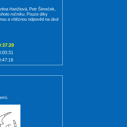
rtina Hanžlová, Petr Šimeček,
tohoto ročníku
. Pouze díky
nou a vítěznou odpověd na úkol
0:37:29
8:00:31
8:47:16
zemí.