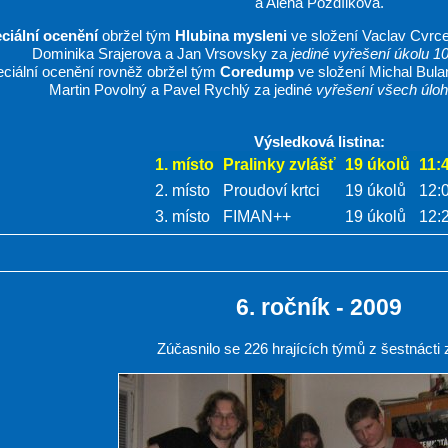
a Alena Pozdílková.
ciální ocenění
obržel tým
Hlubina mysleni
ve složení Vaclav Cvrce
Dominika Srajerova a Jan Vrsovsky za
jediné vyřešení úkolu 
ciální ocenění rovněž obržel tým
Coredump
ve složení Michal Bula
Martin Povolný a Pavel Rychlý za jediné
vyřešení všech úloh 
Výsledková listina:
1. místo
Pralinky zvlášť
19 úkolů
11:
2. místo
Proudoví krtci
19 úkolů
12:
3. místo
FIMAN++
19 úkolů
12:
6. ročník - 2009
Zúčasnilo se 226 hrajících týmů z šestnácti 