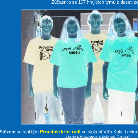
Zúčasnilo se 107 hrajících týmů z deseti z
Vítězem
se stal tým
Proudoví krtci rudí
ve složení Víťa Kala, Lenka
Honza Novotný a Michal Šrubař.