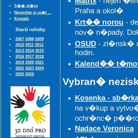
Matrix
- nejen �if
S�� sl�vy
Praha a okol�
Nenechte si uj�t ...
Kontakt
Krt�� norou
- d
Starší ročníky
nov� n�pady. Do
2007
2008
2009
OSUD
- zl�nsk� 
2010
2011
2012
hodin.
2013
2014
2015
2016
2017
2018
Kalend�� t�mo
2019
2020
2021
2022
2023
2024
2025
2026
Vybran� nezis
Kosenka - sb�rk
na v�kup a vytv
ochr�nc� p��ro
Nadace Veronica