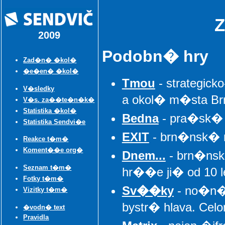
2009
Podobn� hry
Zad�n� �kol�
�e�en� �kol�
Tmou
- strategic
V�sledky
a okol� m�sta Br
V�s. za��te�n�k�
Statistika �kol�
Bedna
- pra�sk�
Statistika Sendvi�e
EXIT
- brn�nsk� 
Reakce t�m�
Koment��e org�
Dnem...
- brn�ns
Seznam t�m�
hr��e ji� od 10 l
Fotky t�m�
Sv��ky
- no�n� 
Vizitky t�m�
bystr� hlava. C
�vodn� text
Pravidla