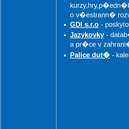
kurzy,hry,p�edn�k
o v�estrann� rozv
GDI s.r.o
- poskyto
Jazykovky
- datab
a pr�ce v zahran
Palice dut�
- kal