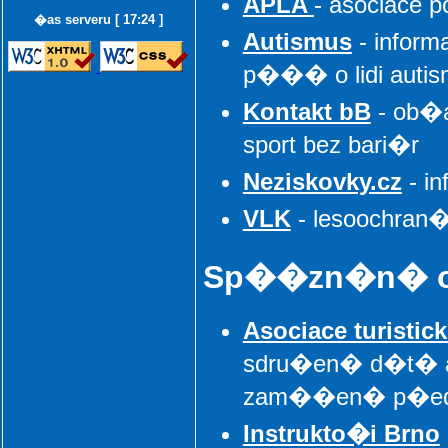
APLA
- asociace
�as serveru [ 17:24 ]
Autismus
- inform
p��� o lidi auti
Kontakt bB
- ob�a
sport bez bari�r
Neziskovky.cz
- i
VLK
- lesoochran�
Sp��zn�n� or
Asociace turist
sdru�en� d�t� a
zam��en� p�edev
Instrukto�i Brno