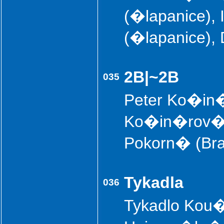
(�lapanice), I
(�lapanice),
2B|~2B
035
Peter Ko�in�r
Ko�in�rov� (
Pokorn� (Brat
Tykadla
036
Tykadlo Kou�