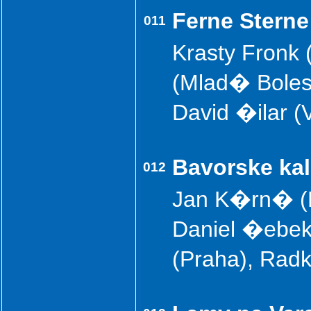
Ferne Sterne
011
Krasty Fronk
(Mlad� Boles
David �ilar (
Bavorske ka
012
Jan K�rn� (
Daniel �ebek
(Praha), Ra