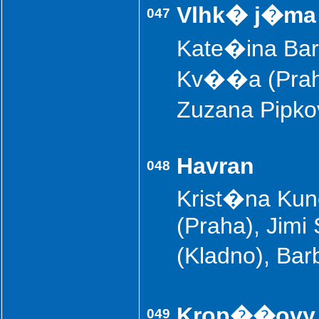
Vlhk� j�ma
047
Kate�ina Ba
Kv��a (Praha
Zuzana Pipk
Havran
048
Krist�na Kun
(Praha), Jimi
(Kladno), Ba
Krop��ovy 
049