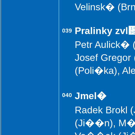
Velinsk� (Br
Pralinky zvl
039
Petr Aulick� 
Josef Gregor 
(Poli�ka), A
Jmel�
040
Radek Brokl 
(Ji��n), M�