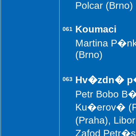
Polcar (Brno)
Koumaci
061
Martina P�nk
(Brno)
Hv�zdn� p
063
Petr Bobo B�
Ku�erov� (P
(Praha), Lib
Zafod Petr�s