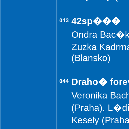
42sp���
043
Ondra Bac�k (
Zuzka Kadrma
(Blansko)
Draho� fore
044
Veronika Ba
(Praha), L�d
Kesely (Prah