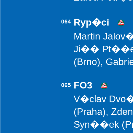
Ryp�ci
064
Martin Jalov�
Ji�� Pt��ek
(Brno), Gabri
FO3
065
V�clav Dvo�
(Praha), Zde
Syn��ek (P