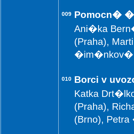
Pomocn� �
009
Ani�ka Bern
(Praha), Mart
�im�nkov� (
Borci v uvo
010
Katka Drt�lk
(Praha), Ric
(Brno), Petr