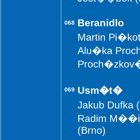
Beranidlo
068
Martin Pi�kot
Alu�ka Proch
Proch�zkov� 
Usm�t�
069
Jakub Dufka
Radim M��i
(Brno)