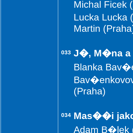
Michal Ficek
Lucka Lucka (
Martin (Prah
J�, M�na a 
033
Blanka Bav�e
Bav�enkovov
(Praha)
Mas��i jak
034
Adam B�lek (