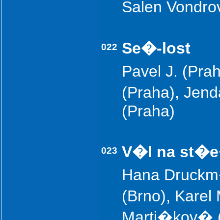
Salen Vondro
Se�-lost
022
Pavel J. (Pra
(Praha), Jen
(Praha)
V�l na st�
023
Hana Druckm�
(Brno), Karel
Marti�kov� (