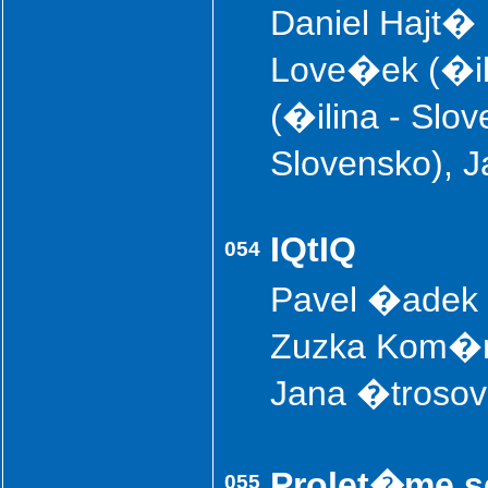
Daniel Hajt� 
Love�ek (�il
(�ilina - Slo
Slovensko), 
IQtIQ
054
Pavel �adek 
Zuzka Kom�r
Jana �troso
Prolet�me 
055