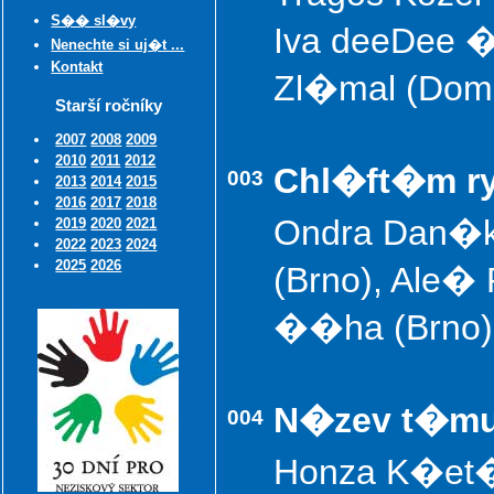
S�� sl�vy
Iva deeDee 
Nenechte si uj�t ...
Kontakt
Zl�mal (Dom
Starší ročníky
2007
2008
2009
2010
2011
2012
Chl�ft�m r
003
2013
2014
2015
2016
2017
2018
Ondra Dan�k 
2019
2020
2021
2022
2023
2024
2025
2026
(Brno), Ale�
��ha (Brno)
N�zev t�mu
004
Honza K�et�