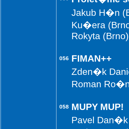
Jakub H�n (B
Ku�era (Brno
Rokyta (Brno
FIMAN++
056
Zden�k Daniel
Roman Ro�n�
MUPY MUP!
058
Pavel Dan�k