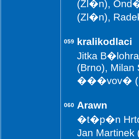
(Zl�n), Ond�
(Zl�n), Rade
kralikodlaci
059
Jitka B�lohr
(Brno), Milan
���vov� (
Arawn
060
�t�p�n Hrto�
Jan Martinek 