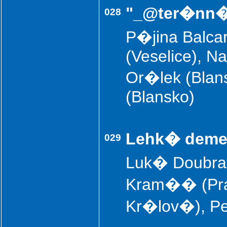
"_@ter�nn�
028
P�jina Balca
(Veselice), N
Or�lek (Bla
(Blansko)
Lehk� deme
029
Luk� Doubra
Kram�� (Pra
Kr�lov�), Pe