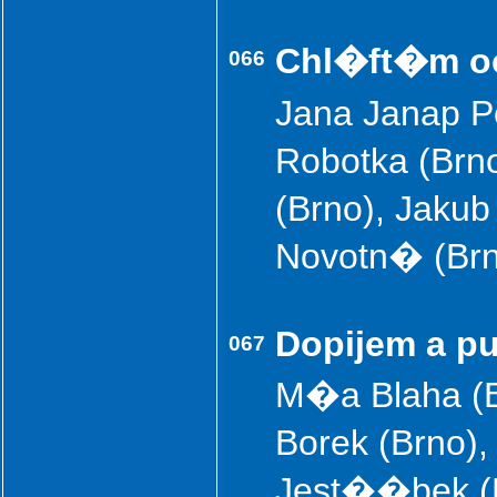
Chl�ft�m o
066
Jana Janap P
Robotka (B
(Brno), Jaku
Novotn� (Br
Dopijem a pu
067
M�a Blaha (B
Borek (Brno),
Jest��bek (