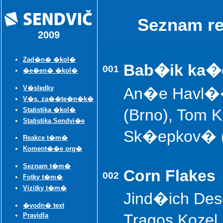
Seznam r
2009
Zad�n� �kol�
Bab�ik ka�
001
�e�en� �kol�
V�sledky
An�e Havl��
V�s. za��te�n�k�
Statistika �kol�
(Brno), Tom K
Statistika Sendvi�e
Sk�epkov� (B
Reakce t�m�
Koment��e org�
Seznam t�m�
Corn Flakes
002
Fotky t�m�
Vizitky t�m�
Jind�ich Des
�vodn� text
Tragos Kozel
Pravidla