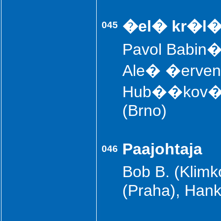
�el� kr�l�
045
Pavol Babin�
Ale� �erven
Hub��kov� (
(Brno)
Paajohtaja
046
Bob B. (Klimk
(Praha), Han