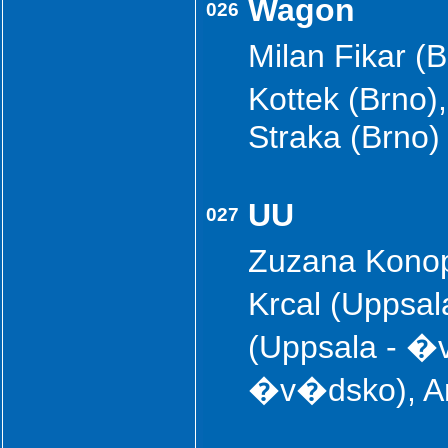
Wagon
026
Milan Fikar (
Kottek (Brno
Straka (Brno
UU
027
Zuzana Konop
Krcal (Uppsa
(Uppsala - �
�v�dsko), A