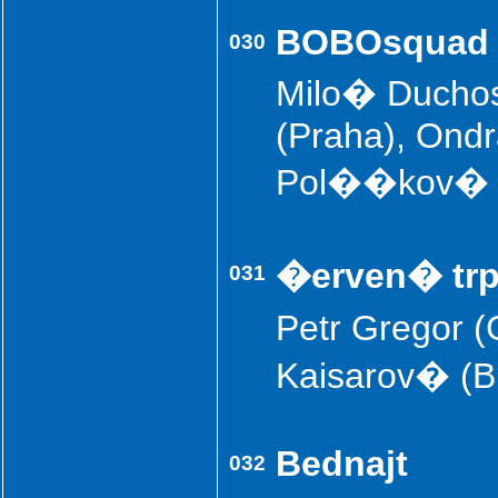
BOBOsquad
030
Milo� Duchos
(Praha), Ondr
Pol��kov� (
�erven� tr
031
Petr Gregor 
Kaisarov� (B
Bednajt
032