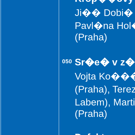
Ji�� Dobi� (P
Pavl�na Hol
(Praha)
Sr�e� v z�
050
Vojta Ko���
(Praha), Te
Labem), Marti
(Praha)