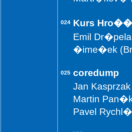
Kurs Hro�
024
Emil Dr�pela 
�ime�ek (Brn
coredump
025
Jan Kasprzak
Martin Pan�k 
Pavel Rychl�