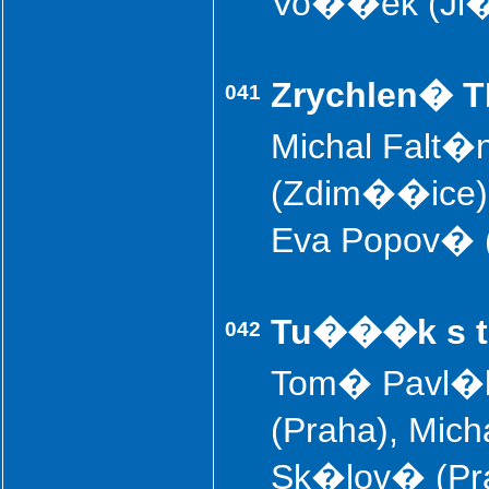
Vo��ek (Ji
Zrychlen� 
041
Michal Falt�
(Zdim��ice), 
Eva Popov� (
Tu���k s
042
Tom� Pavl�k
(Praha), Mich
Sk�lov� (Pra