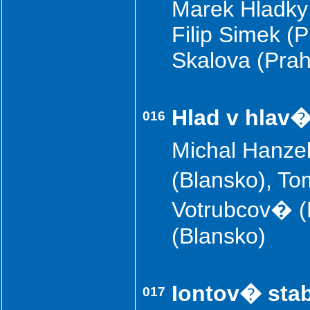
Marek Hladky 
Filip Simek (
Skalova (Pra
Hlad v hlav
016
Michal Hanze
(Blansko), T
Votrubcov� (
(Blansko)
Iontov� stab
017