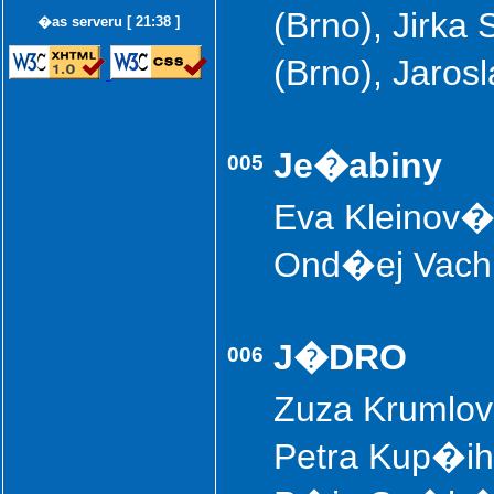
(Brno), Jirka
�as serveru [ 21:38 ]
(Brno), Jaro
Je�abiny
005
Eva Kleinov� 
Ond�ej Vach
J�DRO
006
Zuza Krumlov
Petra Kup�ih