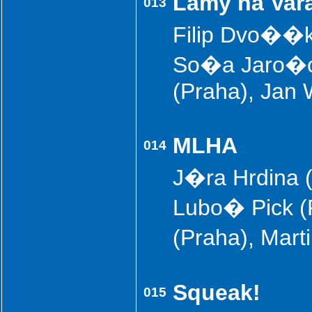
Lamy na Var
013
Filip Dvo��k
So�a Jaro�o
(Praha), Jan
MLHA
014
J�ra Hrdina 
Lubo� Pick (
(Praha), Mar
Squeak!
015