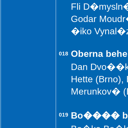
Fli D�mysln� 
Godar Moudr�
�iko Vynal�
Oberna behe
018
Dan Dvo��k (
Hette (Brno),
Merunkov� (
Bo���� bo
019