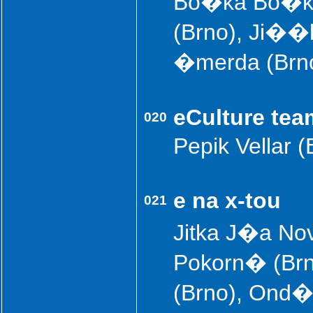
Bo�ka Bo�ko
(Brno), Ji�
�merda (Brno
eCulture tea
020
Pepik Vellar 
e na x-tou
021
Jitka J�a No
Pokorn� (Br
(Brno), Ond�