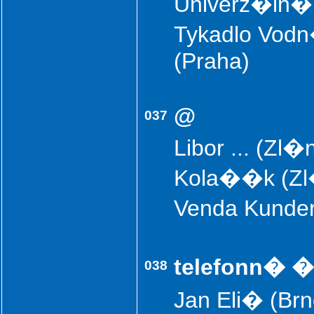
Univerz�ln� 
Tykadlo Vodn
(Praha)
@
037
Libor ... (Zl
Kola��k (Zl
Venda Kunde
telefonn� 
038
Jan Eli� (Brn