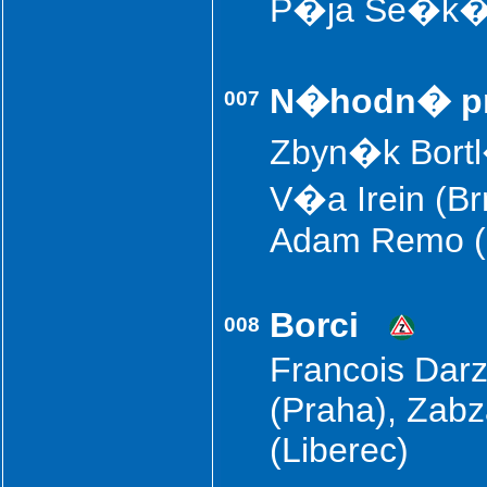
P�ja Se�k�
N�hodn� p
007
Zbyn�k Bortl
V�a Irein (B
Adam Remo (
Borci
008
Francois Darz
(Praha), Zab
(Liberec)