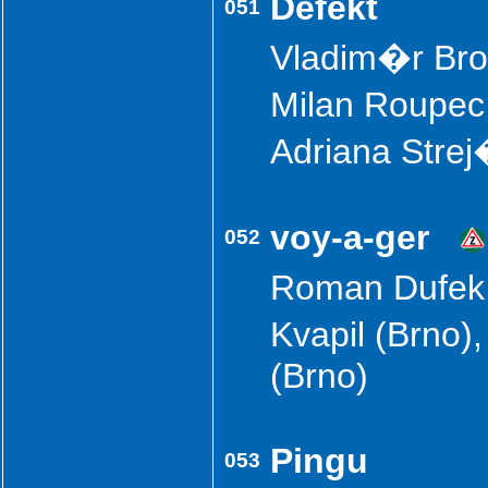
Defekt
051
Vladim�r Brod
Milan Roupec 
Adriana Stre
voy-a-ger
052
Roman Dufek 
Kvapil (Brno)
(Brno)
Pingu
053