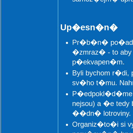
Up�esn�n�
Pr�b�n� po�ad� 
�zmraz� - to aby
p�ekvapen�m.
Byli bychom r�di, 
sv�ho t�mu. Nahr
P�edpokl�d�me, �e
nejsou) a �e tedy 
��dn� lotroviny.
Organiz�to�i si 