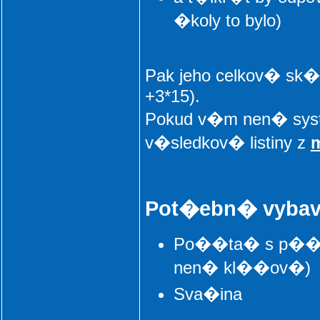
�koly to bylo)
Pak jeho celkov� sk�
+3*15).
Pokud v�m nen� syst
v�sledkov� listiny z
m
Pot�ebn� vyba
Po��ta� s p��stu
nen� kl��ov�)
Sva�ina