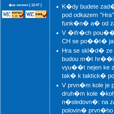
�as serveru [ 12:47 ]
K�dy budete zad�
pod odkazem "Hra"
funk�n� a� od z
V �ifr�ch pou
CH se po��t� ja
Hra se skl�d� ze 
budou m�t hr��i 
vyu��t nejen ke 
tak� k taktick� p
V prvn�m kole je 
druh�m kole �kol
n�sledovn�: na za
polovin� prvn�ho