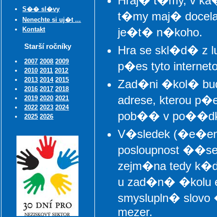
Hraj� t�my, v 
S�� sl�vy
t�my maj� docel
Nenechte si uj�t ...
Kontakt
je�t� n�koho.
Starší ročníky
Hra se skl�d� z
2007
2008
2009
p�es tyto interne
2010
2011
2012
2013
2014
2015
Zad�ni �kol� bu
2016
2017
2018
adrese, kterou p
2019
2020
2021
2022
2023
2024
pob�� v po��dku,
2025
2026
V�sledek (�e�en
posloupnost ��se
zejm�na tedy k�d 
u zad�n� �kolu e
smyslupln� slov
mezer.