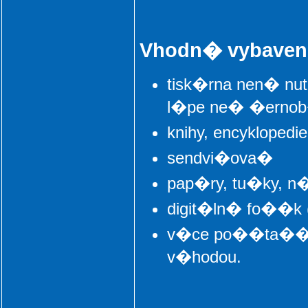
Vhodn� vybave
tisk�rna nen� nu
l�pe ne� �erno
knihy, encyklopedie,
sendvi�ova�
pap�ry, tu�ky, n�
digit�ln� fo��k 
v�ce po��ta�� s
v�hodou.