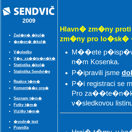
2009
Hlavn� zm�ny prot
Zad�n� �kol�
zm�ny pro lo�sk�
�e�en� �kol�
M��ete p�isp�va
V�sledky
V�s. za��te�n�k�
n�m Kosenka.
Statistika �kol�
P�ipravili jsme
do
Statistika Sendvi�e
Reakce t�m�
P�i registraci s
Koment��e org�
Pro za��te�n�ky 
Seznam t�m�
v�sledkovou listinu
Fotky t�m�
Vizitky t�m�
�vodn� text
Pravidla