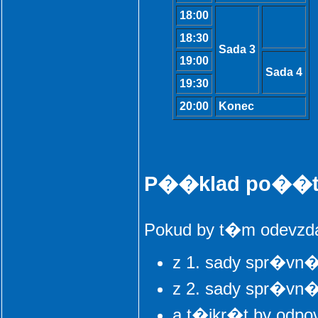
18:00
18:30
Sada 3
19:00
Sada 4
19:30
20:00
Konec
P��klad po��t
Pokud by t�m odevzda
z 1. sady spr�vn�
z 2. sady spr�vn�
a t�ikr�t by odp