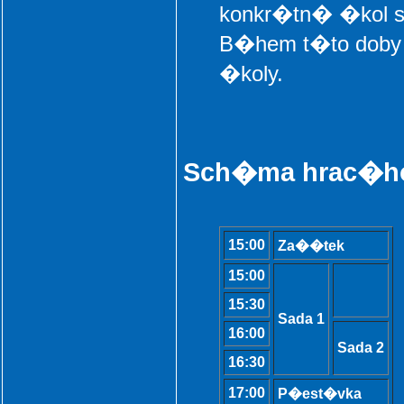
konkr�tn� �kol s
B�hem t�to doby
�koly.
Sch�ma hrac�ho
15:00
Za��tek
15:00
15:30
Sada 1
16:00
Sada 2
16:30
17:00
P�est�vka