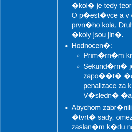
�kol� je tedy te
O p�est�vce a v 
prvn�ho kola. Dru
�koly jsou jin�.
Hodnocen�:
Prim�rn�m kr
Sekund�rn� j
zapo��t� �as,
penalizace z
V�sledn� �as
Abychom zabr�nili
�tvrt� sady, omez
zaslan�m k�du na 