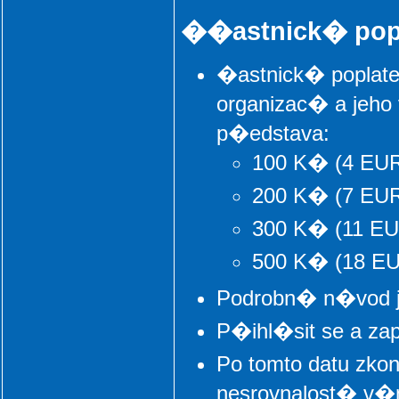
��astnick� popl
�astnick� poplat
organizac� a je
p�edstava:
100 K� (4 EUR
200 K� (7 EUR)
300 K� (11 EU
500 K� (18 EU
Podrobn� n�vod ja
P�ihl�sit se a zap
Po tomto datu zko
nesrovnalost� v