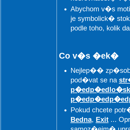
Abychom v�s mot
je symbolick� st
podle toho, kolik
Co v�s �ek�
Nejlep�� zp�sob,
pod�vat se na
st
p�edp�edlo�
p�edp�edp�ed
Pokud chcete potr
Bedna
,
Exit
... Op
samoz�ejm� upra