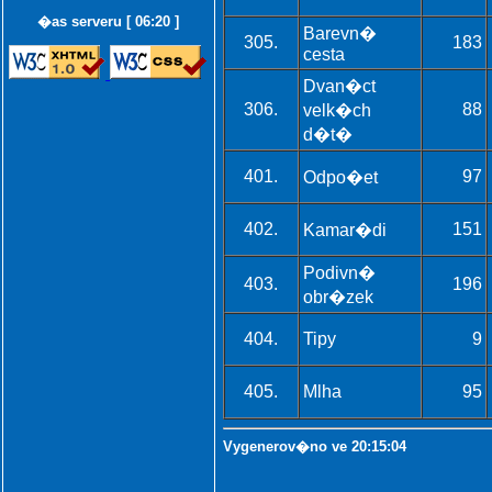
�as serveru [ 06:20 ]
Barevn�
305.
183
cesta
Dvan�ct
306.
88
velk�ch
d�t�
401.
97
Odpo�et
402.
151
Kamar�di
Podivn�
403.
196
obr�zek
404.
Tipy
9
405.
Mlha
95
Vygenerov�no ve 20:15:04