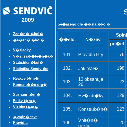
2009
Se�azeno dle ��sla �kol�
Zad�n� �kol�
Splni
��slo.
N�zev
�e�en� �kol�
po�et
V�sledky
101.
Pravidla Hry
76
V�s. za��te�n�k�
Statistika �kol�
102.
198
Jak mal�
Statistika Sendvi�e
Reakce t�m�
12 obsahuje
103.
23
26
Koment��e org�
Seznam t�m�
104.
129
Hv�zdi�ky
Fotky t�m�
Vizitky t�m�
105.
123
Konstruk�n�
�vodn� text
Vnit�n�
106.
20
Pravidla
neklid