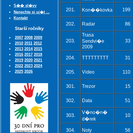
S�� sl�vy
201.
199
Kon��kovka
Nenechte si uj�t ...
Kontakt
202.
Radar
86
Starší ročníky
Trasa
2007
2008
2009
203.
33
Sendvi�e
2010
2011
2012
2009
2013
2014
2015
2016
2017
2018
204.
TTTTTTTTT
31
2019
2020
2021
2022
2023
2024
2025
2026
205.
Video
110
301.
Trezor
15
302.
Data
51
V�no�n�
303.
10
d�rek
304.
Noty
56