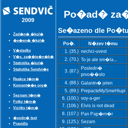
Po�ad� za�
2009
Se�azeno dle Po�t
Zad�n� �kol�
�e�en� �kol�
Po�.
N�zev t�mu
V�sledky
1. (35.)
nechci-uvest
V�s. za��te�n�k�
2. (70.)
To je ale sm�la...
Statistika �kol�
Posledn�
Statistika Sendvi�e
3. (87.)
prvo��slo
Reakce t�m�
4. (88.)
Galantn� jelen
Koment��e org�
5. (89.)
PrepacteMySmeHlupi
Seznam t�m�
6. (100.)
voy-a-ger
Fotky t�m�
7. (106.)
Elvis is not dead
Vizitky t�m�
8. (107.)
Pan Pap�m�r
�vodn� text
9. (125.)
Sezam
Pravidla