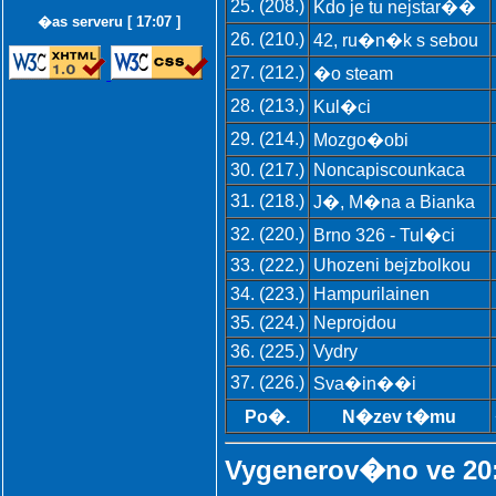
25. (208.)
Kdo je tu nejstar��
�as serveru [ 17:07 ]
26. (210.)
42, ru�n�k s sebou
27. (212.)
�o steam
28. (213.)
Kul�ci
29. (214.)
Mozgo�obi
30. (217.)
Noncapiscounkaca
31. (218.)
J�, M�na a Bianka
32. (220.)
Brno 326 - Tul�ci
33. (222.)
Uhozeni bejzbolkou
34. (223.)
Hampurilainen
35. (224.)
Neprojdou
36. (225.)
Vydry
37. (226.)
Sva�in��i
Po�.
N�zev t�mu
Vygenerov�no ve 20: