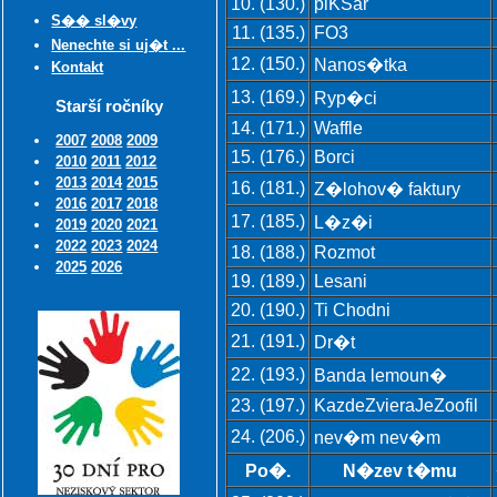
10. (130.)
piKSar
S�� sl�vy
11. (135.)
FO3
Nenechte si uj�t ...
12. (150.)
Nanos�tka
Kontakt
13. (169.)
Ryp�ci
Starší ročníky
14. (171.)
Waffle
2007
2008
2009
15. (176.)
Borci
2010
2011
2012
2013
2014
2015
16. (181.)
Z�lohov� faktury
2016
2017
2018
17. (185.)
L�z�i
2019
2020
2021
2022
2023
2024
18. (188.)
Rozmot
2025
2026
19. (189.)
Lesani
20. (190.)
Ti Chodni
21. (191.)
Dr�t
22. (193.)
Banda lemoun�
23. (197.)
KazdeZvieraJeZoofil
24. (206.)
nev�m nev�m
Po�.
N�zev t�mu