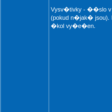
Vysv�tivky - ��slo
(pokud n�jak� jsou).
�kol vy�e�en.